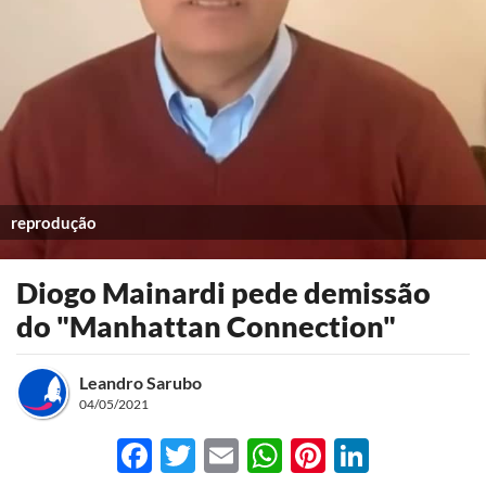
reprodução
Diogo Mainardi pede demissão
do "Manhattan Connection"
Leandro Sarubo
04/05/2021
Facebook
Twitter
Email
WhatsApp
Pinterest
LinkedI