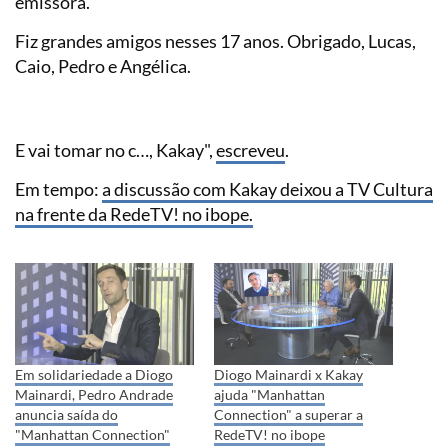
emissora.
Fiz grandes amigos nesses 17 anos. Obrigado, Lucas,
Caio, Pedro e Angélica.
E vai tomar no c…, Kakay",
escreveu
.
Em tempo:
a discussão com Kakay deixou a TV Cultura
na frente da RedeTV! no ibope.
Em solidariedade a Diogo
Diogo Mainardi x Kakay
Mainardi, Pedro Andrade
ajuda "Manhattan
anuncia saída do
Connection" a superar a
"Manhattan Connection"
RedeTV! no ibope