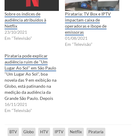
Sobre os índices de
Pirataria: TV Box e IPTV
audiência atribuídos à
impactam caixa de
Netflix
operadoras e ibope de
23/10/2021
emissoras
Em "Televisão"
01/08/2021
Em "Televisão"
Pirataria pode explicar
audiência ruim de "Um
Lugar Ao Sol" em São Paulo
"Um Lugar Ao Sol", boa
novela das 9 em exibição na
Globo, está patinando na
medição da audiência da
Grande São Paulo. Depois
dos 25,2 pontos obtidos na
16/11/2021
estreia, na segunda-feira
Em "Televisão"
passada, a trama liderada
por Cauã Reymond perdeu
algumas centenas de
BTV
Globo
HTV
IPTV
Netflix
Pirataria
milhares de espectadores e