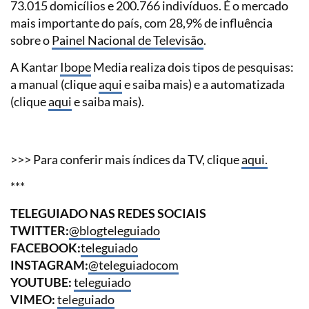
73.015 domicílios e 200.766 indivíduos. É o mercado
mais importante do país, com 28,9% de influência
sobre o
Painel Nacional de Televisão
.
A Kantar
Ibope
Media realiza dois tipos de pesquisas:
a manual (clique
aqui
e saiba mais) e a automatizada
(clique
aqui
e saiba mais).
>>> Para conferir mais índices da TV, clique
aqui.
***
TELEGUIADO NAS REDES SOCIAIS
TWITTER:
@blogteleguiado
FACEBOOK:
teleguiado
INSTAGRAM:
@teleguiadocom
YOUTUBE:
teleguiado
VIMEO:
teleguiado