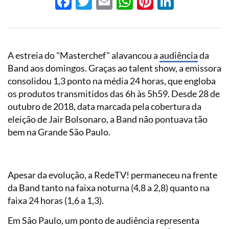
Facebook
Twitter
Email
WhatsApp
Pinterest
LinkedI
A estreia do "Masterchef" alavancou a
audiência
da
Band aos domingos. Graças ao talent show, a emissora
consolidou 1,3 ponto na média 24 horas, que engloba
os produtos transmitidos das 6h às 5h59. Desde 28 de
outubro de 2018, data marcada pela cobertura da
eleição de Jair Bolsonaro, a Band não pontuava tão
bem na Grande São Paulo.
Apesar da evolução, a RedeTV! permaneceu na frente
da Band tanto na faixa noturna (4,8 a 2,8) quanto na
faixa 24 horas (1,6 a 1,3).
Em São Paulo, um ponto de audiência representa