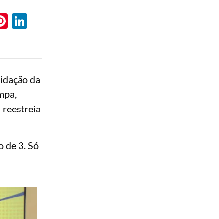
l
hatsApp
Pinterest
LinkedIn
lidação da
mpa,
 reestreia
o de 3. Só