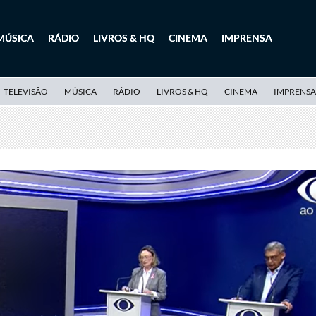
MÚSICA
RÁDIO
LIVROS & HQ
CINEMA
IMPRENSA
TELEVISÃO
MÚSICA
RÁDIO
LIVROS & HQ
CINEMA
IMPRENSA