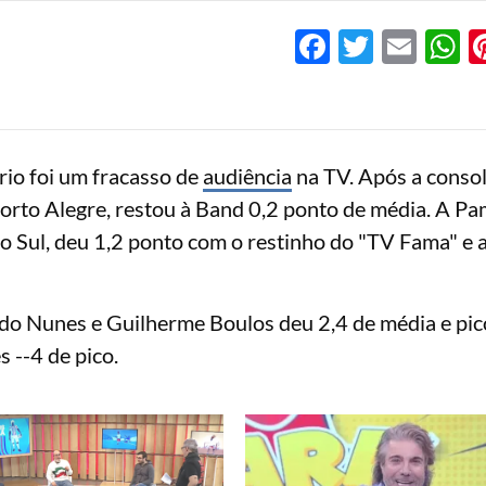
Facebook
Twitter
Emai
W
rio foi um fracasso de
audiência
na TV. Após a conso
Porto Alegre, restou à Band 0,2 ponto de média. A Pa
 Sul, deu 1,2 ponto com o restinho do "TV Fama" e a
rdo Nunes e Guilherme Boulos deu 2,4 de média e pic
 --4 de pico.