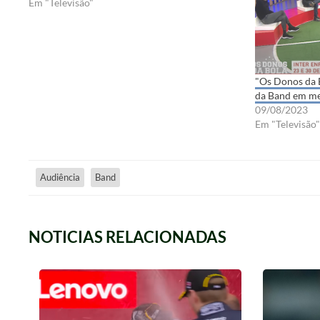
Em "Televisão"
"Os Donos da 
da Band em m
09/08/2023
Em "Televisão"
Audiência
Band
NOTICIAS RELACIONADAS