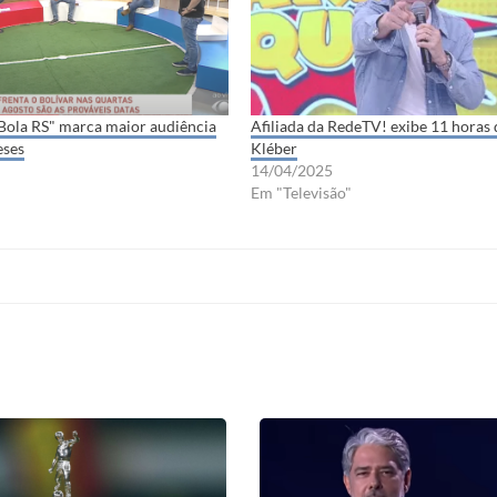
Bola RS" marca maior audiência
Afiliada da RedeTV! exibe 11 horas 
eses
Kléber
14/04/2025
Em "Televisão"