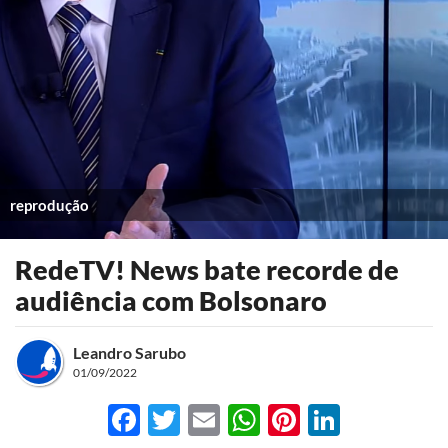
reprodução
RedeTV! News bate recorde de
audiência com Bolsonaro
Leandro Sarubo
01/09/2022
Facebook
Twitter
Email
WhatsApp
Pinterest
LinkedI