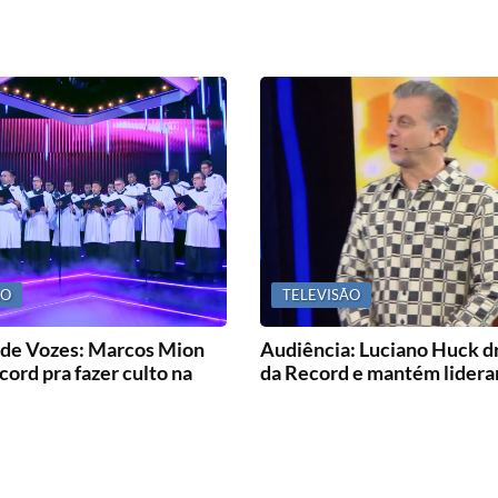
ÃO
TELEVISÃO
 de Vozes: Marcos Mion
Audiência: Luciano Huck dr
cord pra fazer culto na
da Record e mantém lidera