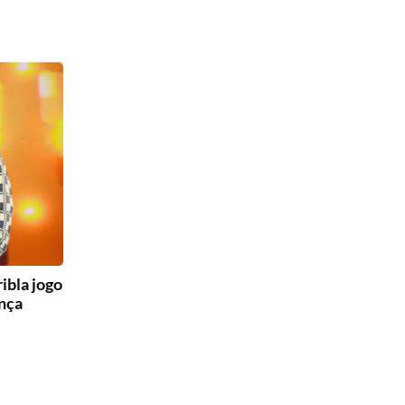
ibla jogo
nça