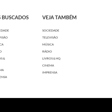
S BUSCADOS
VEJA TAMBÉM
EDADE
SOCIEDADE
VISÃO
TELEVISÃO
CA
MÚSICA
O
RÁDIO
OS &
LIVROS & HQ
CINEMA
MA
IMPRENSA
ENSA