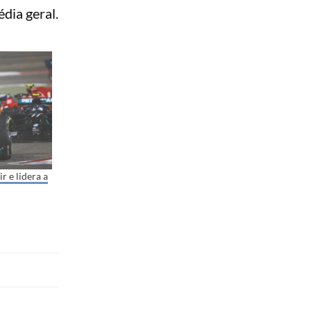
dia geral.
r e lidera a