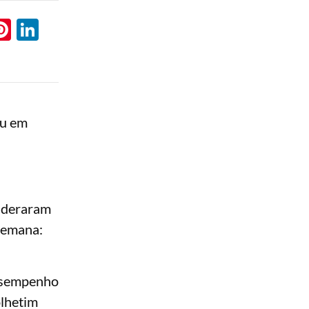
l
hatsApp
Pinterest
LinkedIn
ou em
lideraram
semana:
desempenho
olhetim