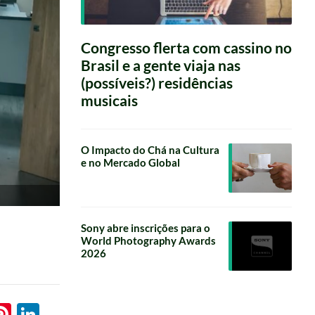
Congresso flerta com cassino no
Brasil e a gente viaja nas
(possíveis?) residências
musicais
O Impacto do Chá na Cultura
e no Mercado Global
Sony abre inscrições para o
World Photography Awards
2026
l
hatsApp
Pinterest
LinkedIn