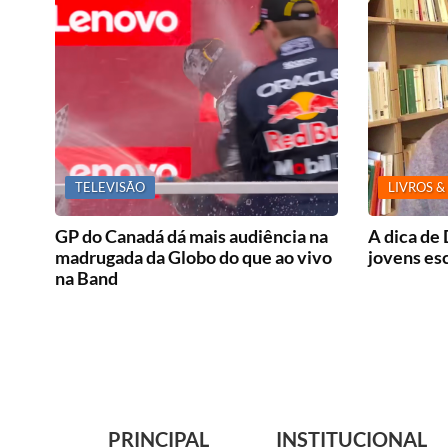
TELEVISÃO
LIVROS &
GP do Canadá dá mais audiência na
A dica de
madrugada da Globo do que ao vivo
jovens es
na Band
PRINCIPAL
INSTITUCIONAL