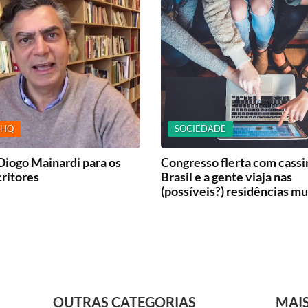
 HQ
SOCIEDADE
 Diogo Mainardi para os
Congresso flerta com cassi
critores
Brasil e a gente viaja nas
(possíveis?) residências mu
OUTRAS CATEGORIAS
MAI