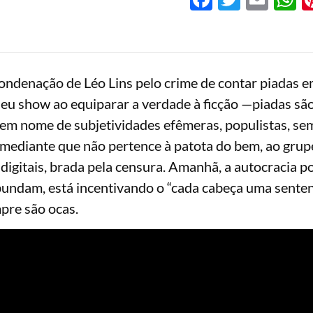
condenação de Léo Lins pelo crime de contar piadas 
deu show ao equiparar a verdade à ficção —piadas são
o em nome de subjetividades efêmeras, populistas, se
comediante que não pertence à patota do bem, ao grup
igitais, brada pela censura. Amanhã, a autocracia po
bundam, está incentivando o “cada cabeça uma senten
pre são ocas.