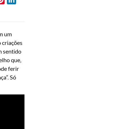
em um
 criações
m sentido
elho que,
de ferir
ça”. Só