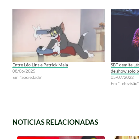
Entre Léo Lins e Patrick Maia
SBT demite Léo
08/06/2025
de show solo p
Em "Sociedade"
05/07/2022
Em "Televisão"
NOTICIAS RELACIONADAS