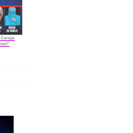
 Coruja:
rsos?"