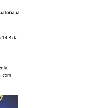
uatoriana
a 14,8 da
dia,
o, com