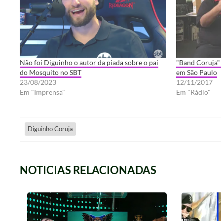
Não foi Diguinho o autor da piada sobre o pai
"Band Coruja"
do Mosquito no SBT
em São Paulo
23/08/2023
12/11/2017
Em "Imprensa"
Em "Rádio"
Diguinho Coruja
NOTICIAS RELACIONADAS