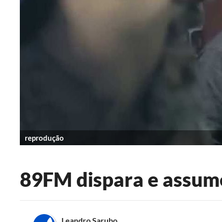
reprodução
89FM dispara e assume
Leandro Sarubo