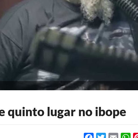
 quinto lugar no ibope
Facebook
Twitter
Emai
W