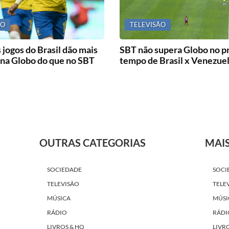
ÃO
TELEVISÃO
 jogos do Brasil dão mais
SBT não supera Globo no p
 na Globo do que no SBT
tempo de Brasil x Venezue
OUTRAS CATEGORIAS
MAI
SOCIEDADE
SOCI
TELEVISÃO
TELE
MÚSICA
MÚSI
RÁDIO
RÁDI
LIVROS & HQ
LIVR