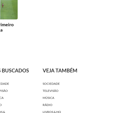
rimeiro
la
S BUSCADOS
VEJA TAMBÉM
EDADE
SOCIEDADE
VISÃO
TELEVISÃO
CA
MÚSICA
O
RÁDIO
OS &
LIVROS & HQ