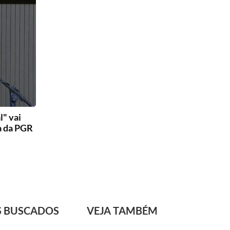
l" vai
a da PGR
S BUSCADOS
VEJA TAMBÉM