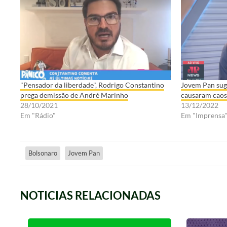
"Pensador da liberdade", Rodrigo Constantino
Jovem Pan suge
prega demissão de André Marinho
causaram caos 
28/10/2021
13/12/2022
Em "Rádio"
Em "Imprensa
Bolsonaro
Jovem Pan
NOTICIAS RELACIONADAS