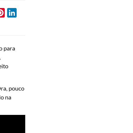
l
hatsApp
Pinterest
LinkedIn
o para
,
eito
Ora, pouco
do na