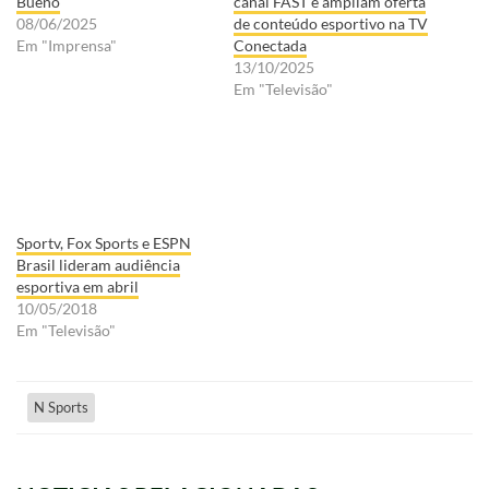
Bueno
canal FAST e ampliam oferta
08/06/2025
de conteúdo esportivo na TV
Em "Imprensa"
Conectada
13/10/2025
Em "Televisão"
Sportv, Fox Sports e ESPN
Brasil lideram audiência
esportiva em abril
10/05/2018
Em "Televisão"
N Sports
NOTICIAS RELACIONADAS