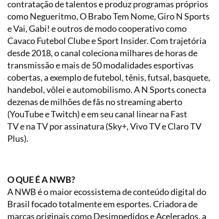
contratação de talentos e produz programas próprios
como Negueritmo, O Brabo Tem Nome, Giro N Sports
e Vai, Gabi! e outros de modo cooperativo como
Cavaco Futebol Clube e Sport Insider. Com trajetória
desde 2018, o canal coleciona milhares de horas de
transmissão e mais de 50 modalidades esportivas
cobertas, a exemplo de futebol, tênis, futsal, basquete,
handebol, vôlei e automobilismo. A N Sports conecta
dezenas de milhões de fãs no streaming aberto
(YouTube e Twitch) e em seu canal linear na Fast
TV e na TV por assinatura (Sky+, Vivo TV e Claro TV
Plus).
O QUE É A NWB?
A NWB é o maior ecossistema de conteúdo digital do
Brasil focado totalmente em esportes. Criadora de
marcas originais como Desimpedidos e Acelerados, a