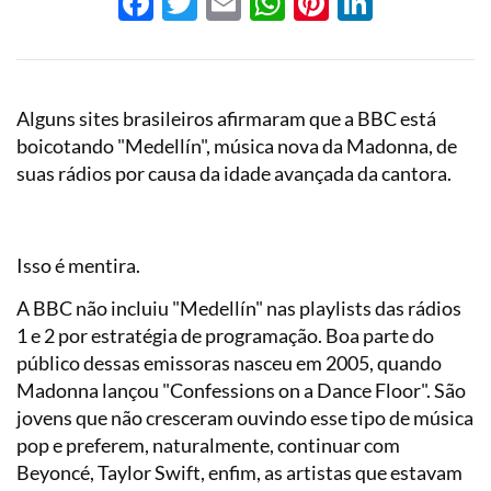
Facebook
Twitter
Email
WhatsApp
Pinterest
LinkedI
Alguns sites brasileiros afirmaram que a BBC está
boicotando "Medellín", música nova da Madonna, de
suas rádios por causa da idade avançada da cantora.
Isso é mentira.
A BBC não incluiu "Medellín" nas playlists das rádios
1 e 2 por estratégia de programação. Boa parte do
público dessas emissoras nasceu em 2005, quando
Madonna lançou "Confessions on a Dance Floor". São
jovens que não cresceram ouvindo esse tipo de música
pop e preferem, naturalmente, continuar com
Beyoncé, Taylor Swift, enfim, as artistas que estavam