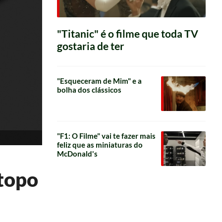
"Titanic" é o filme que toda TV
gostaria de ter
"Esqueceram de Mim" e a
bolha dos clássicos
"F1: O Filme" vai te fazer mais
feliz que as miniaturas do
McDonald's
topo