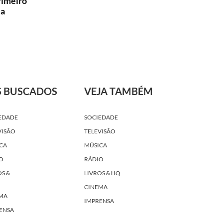
rimeiro
la
S BUSCADOS
VEJA TAMBÉM
EDADE
SOCIEDADE
VISÃO
TELEVISÃO
CA
MÚSICA
O
RÁDIO
OS &
LIVROS & HQ
CINEMA
MA
IMPRENSA
ENSA