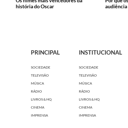
Os filmes mais vencedores da
Por que os
história do Oscar
audiência
PRINCIPAL
INSTITUCIONAL
SOCIEDADE
SOCIEDADE
TELEVISÃO
TELEVISÃO
MÚSICA
MÚSICA
RÁDIO
RÁDIO
LIVROS & HQ
LIVROS & HQ
CINEMA
CINEMA
IMPRENSA
IMPRENSA