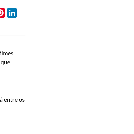
l
hatsApp
Pinterest
LinkedIn
filmes
 que
á entre os