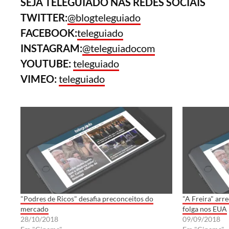
SEJA TELEGUIADO NAS REDES SOCIAIS
TWITTER:
@blogteleguiado
FACEBOOK:
teleguiado
INSTAGRAM:
@teleguiadocom
YOUTUBE:
teleguiado
VIMEO:
teleguiado
"Podres de Ricos" desafia preconceitos do
"A Freira" arr
mercado
folga nos EUA
28/10/2018
09/09/2018