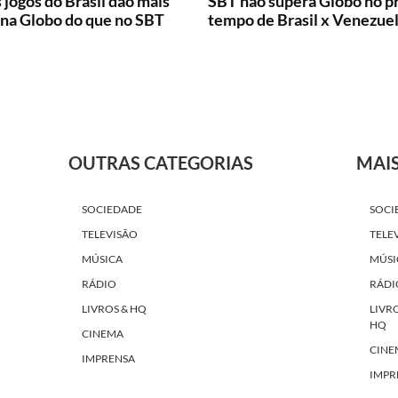
 jogos do Brasil dão mais
SBT não supera Globo no p
 na Globo do que no SBT
tempo de Brasil x Venezue
OUTRAS CATEGORIAS
MAI
SOCIEDADE
SOCI
TELEVISÃO
TELE
MÚSICA
MÚSI
RÁDIO
RÁDI
LIVROS & HQ
LIVR
HQ
CINEMA
CINE
IMPRENSA
IMPR