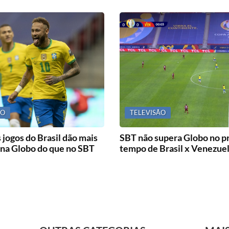
ÃO
TELEVISÃO
 jogos do Brasil dão mais
SBT não supera Globo no p
 na Globo do que no SBT
tempo de Brasil x Venezue