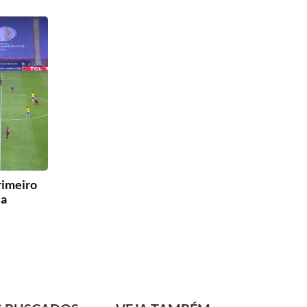
rimeiro
la