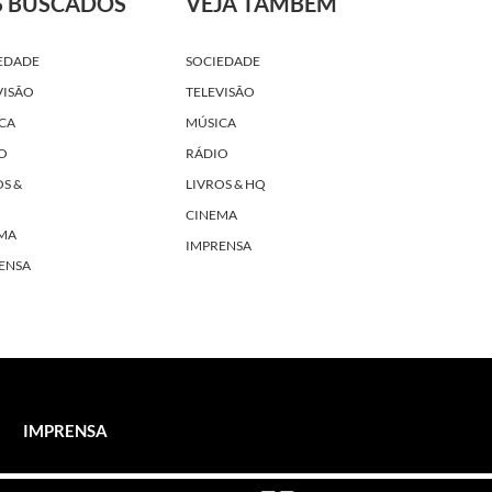
S BUSCADOS
VEJA TAMBÉM
EDADE
SOCIEDADE
VISÃO
TELEVISÃO
CA
MÚSICA
O
RÁDIO
OS &
LIVROS & HQ
CINEMA
MA
IMPRENSA
ENSA
IMPRENSA