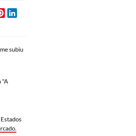
l
hatsApp
Pinterest
LinkedIn
lme subiu
 "A
 Estados
ercado.