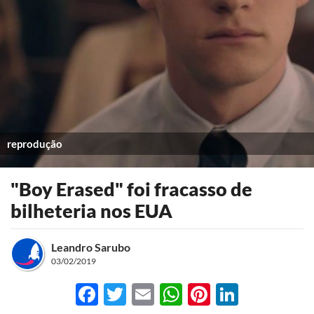
reprodução
"Boy Erased" foi fracasso de
bilheteria nos EUA
Leandro Sarubo
03/02/2019
Facebook
Twitter
Email
WhatsApp
Pinterest
LinkedI