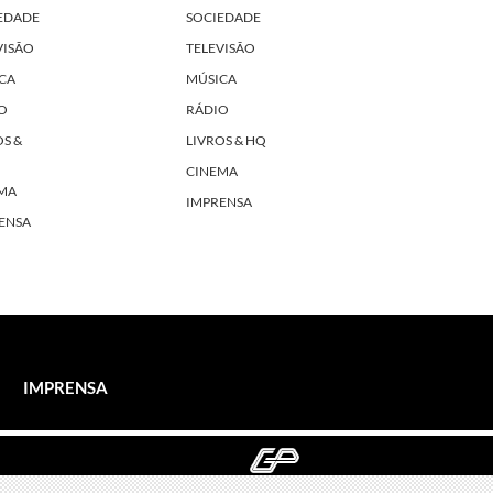
EDADE
SOCIEDADE
VISÃO
TELEVISÃO
CA
MÚSICA
O
RÁDIO
OS &
LIVROS & HQ
CINEMA
MA
IMPRENSA
ENSA
IMPRENSA