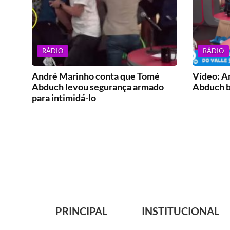
RÁDIO
RÁDIO
André Marinho conta que Tomé
Vídeo: A
Abduch levou segurança armado
Abduch b
para intimidá-lo
PRINCIPAL
INSTITUCIONAL