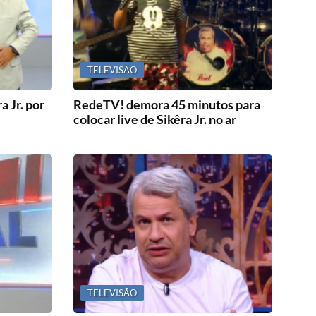
TELEVISÃO
 Jr. por
RedeTV! demora 45 minutos para
colocar live de Sikêra Jr. no ar
TELEVISÃO