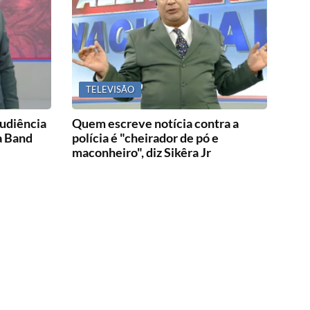
TELEVISÃO
audiência
Quem escreve notícia contra a
a Band
polícia é "cheirador de pó e
maconheiro", diz Sikêra Jr