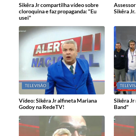
Sikêra Jr compartilha vídeo sobre
Assessor
cloroquina e faz propaganda: "Eu
Sikêra J
usei"
TELEVISÃO
TELEVI
Vídeo: Sikêra Jr alfineta Mariana
Sikêra Jr
Godoy na RedeTV!
Band"