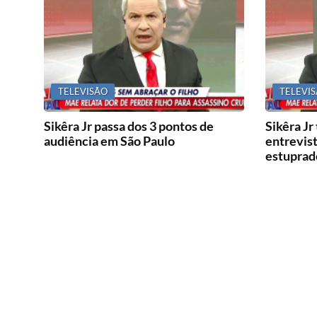
TELEVISÃO
TELEVI
Sikêra Jr passa dos 3 pontos de
Sikêra Jr
audiência em São Paulo
entrevis
estuprado