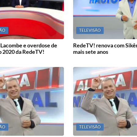
SÃO
TELEVISÃO
, Lacombe e overdose de
RedeTV! renova com Sikêra
 o 2020 da RedeTV!
mais sete anos
SÃO
TELEVISÃO