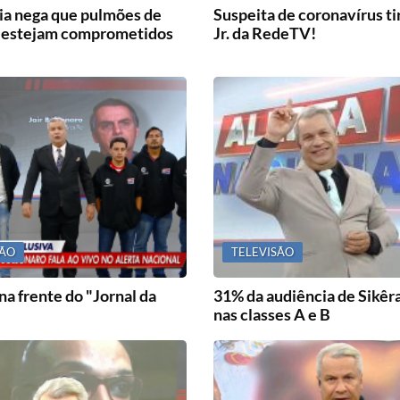
ia nega que pulmões de
Suspeita de coronavírus ti
r. estejam comprometidos
Jr. da RedeTV!
SÃO
TELEVISÃO
 na frente do "Jornal da
31% da audiência de Sikêra
nas classes A e B