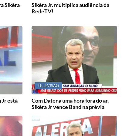
ra Sikêra
Sikêra Jr. multiplica audiência da
RedeTV!
TELEVISÃO
 Jr está
Com Datena uma hora fora do ar,
Sikêra Jr vence Band na prévia