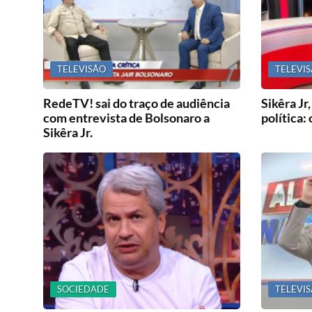
TELEVISÃO
TELEVI
RedeTV! sai do traço de audiência
Sikêra Jr
com entrevista de Bolsonaro a
política:
Sikêra Jr.
SOCIEDADE
TELEVI