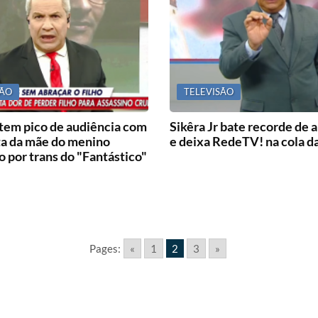
SÃO
TELEVISÃO
 tem pico de audiência com
Sikêra Jr bate recorde de 
ta da mãe do menino
e deixa RedeTV! na cola d
 por trans do "Fantástico"
Pages:
«
1
2
3
»