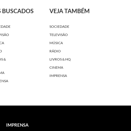
S BUSCADOS
VEJA TAMBÉM
EDADE
SOCIEDADE
VISÃO
TELEVISÃO
CA
MÚSICA
O
RÁDIO
OS &
LIVROS & HQ
CINEMA
MA
IMPRENSA
ENSA
IMPRENSA