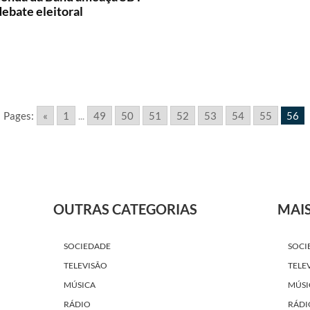
ebate eleitoral
Pages:
«
1
...
49
50
51
52
53
54
55
56
OUTRAS CATEGORIAS
MAI
SOCIEDADE
SOCI
TELEVISÃO
TELE
MÚSICA
MÚSI
RÁDIO
RÁDI