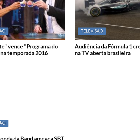
SÃO
TELEVISÃO
te" vence "Programa do
Audiência da Fórmula 1 cr
 na temporada 2016
na TV aberta brasileira
SÃO
onda da Band ameaça SBT