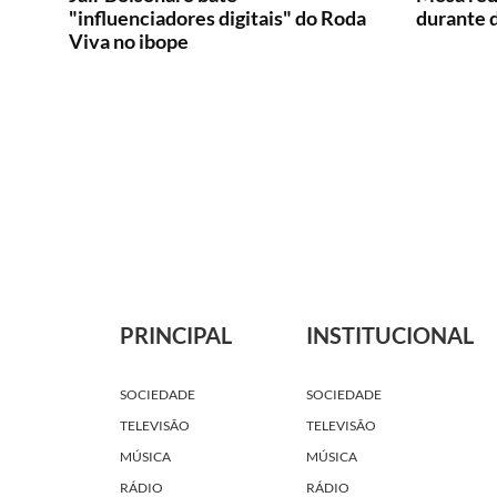
"influenciadores digitais" do Roda
durante d
Viva no ibope
PRINCIPAL
INSTITUCIONAL
SOCIEDADE
SOCIEDADE
TELEVISÃO
TELEVISÃO
MÚSICA
MÚSICA
RÁDIO
RÁDIO