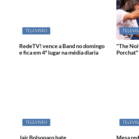
TELEVISÃO
TELEVI
RedeTV! vence a Band no domingo
"The Noi
e fica em 4º lugar na média diaria
Porchat"
TELEVISÃO
TELEVI
Jair Bolsonaro bate
Mesa red