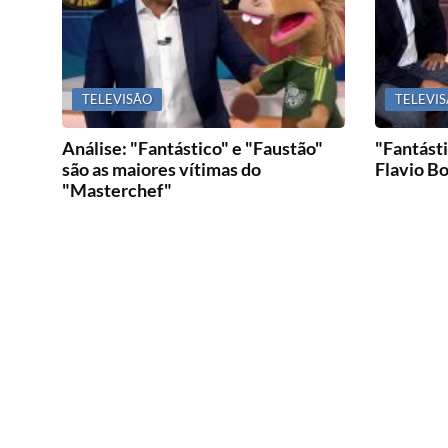
TELEVISÃO
TELEVI
Análise: "Fantástico" e "Faustão"
"Fantásti
são as maiores vítimas do
Flavio B
"Masterchef"