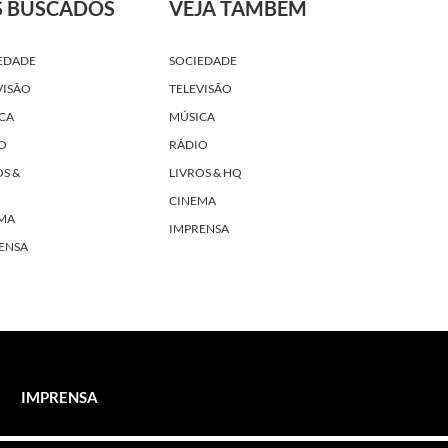
S BUSCADOS
VEJA TAMBÉM
EDADE
SOCIEDADE
VISÃO
TELEVISÃO
CA
MÚSICA
O
RÁDIO
OS &
LIVROS & HQ
CINEMA
MA
IMPRENSA
ENSA
IMPRENSA