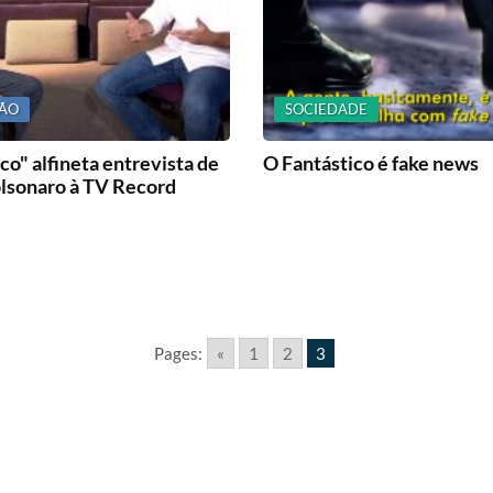
SÃO
SOCIEDADE
co" alfineta entrevista de
O Fantástico é fake news
olsonaro à TV Record
Pages:
«
1
2
3