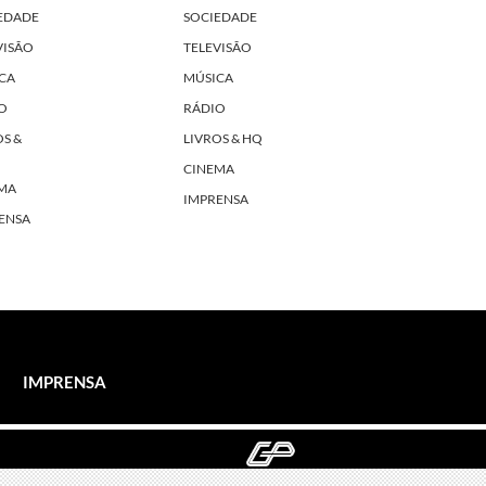
EDADE
SOCIEDADE
VISÃO
TELEVISÃO
CA
MÚSICA
O
RÁDIO
OS &
LIVROS & HQ
CINEMA
MA
IMPRENSA
ENSA
IMPRENSA