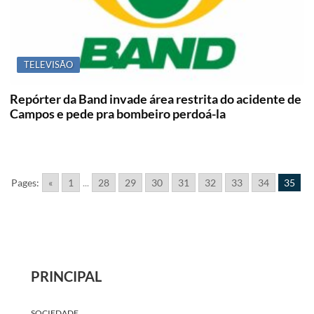
TELEVISÃO
Repórter da Band invade área restrita do acidente de
Campos e pede pra bombeiro perdoá-la
Pages:
«
1
...
28
29
30
31
32
33
34
35
PRINCIPAL
SOCIEDADE