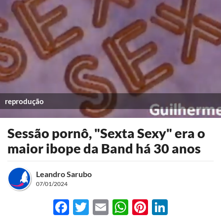
reprodução
Sessão pornô, "Sexta Sexy" era o
maior ibope da Band há 30 anos
Leandro Sarubo
07/01/2024
Facebook
Twitter
Email
WhatsApp
Pinterest
LinkedI