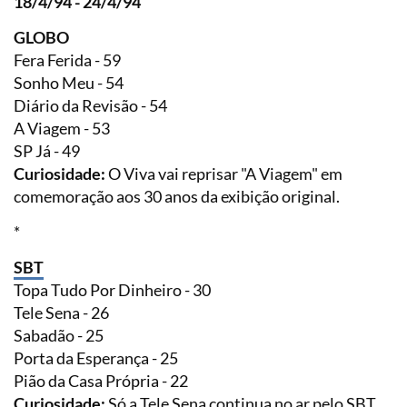
18/4/94 - 24/4/94
GLOBO
Fera Ferida - 59
Sonho Meu - 54
Diário da Revisão - 54
A Viagem - 53
SP Já - 49
Curiosidade:
O Viva vai reprisar "A Viagem" em
comemoração aos 30 anos da exibição original.
*
SBT
Topa Tudo Por Dinheiro - 30
Tele Sena - 26
Sabadão - 25
Porta da Esperança - 25
Pião da Casa Própria - 22
Curiosidade:
Só a Tele Sena continua no ar pelo SBT.