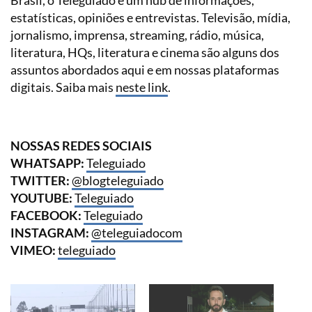
Brasil, o Teleguiado é um hub de informações,
estatísticas, opiniões e entrevistas. Televisão, mídia,
jornalismo, imprensa, streaming, rádio, música,
literatura, HQs, literatura e cinema são alguns dos
assuntos abordados aqui e em nossas plataformas
digitais. Saiba mais
neste link
.
NOSSAS REDES SOCIAIS
WHATSAPP:
Teleguiado
TWITTER:
@blogteleguiado
YOUTUBE:
Teleguiado
FACEBOOK:
Teleguiado
INSTAGRAM:
@teleguiadocom
VIMEO:
teleguiado