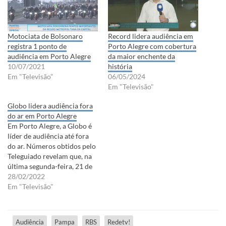
Motociata de Bolsonaro
Record lidera audiência em
registra 1 ponto de
Porto Alegre com cobertura
audiência em Porto Alegre
da maior enchente da
10/07/2021
história
Em "Televisão"
06/05/2024
Em "Televisão"
Globo lidera audiência fora
do ar em Porto Alegre
Em Porto Alegre, a Globo é
líder de audiência até fora
do ar. Números obtidos pelo
Teleguiado revelam que, na
última segunda-feira, 21 de
fevereiro, a RBS, afiliada da
28/02/2022
Globo nos Pampas, ficou em
Em "Televisão"
primeiro lugar durante a
manutenção preventiva dos
transmissores. Sem
Audiência
Pampa
RBS
Redetv!