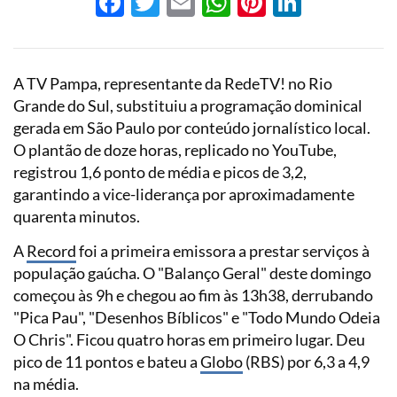
Facebook
Twitter
Email
WhatsApp
Pinterest
LinkedI
A TV Pampa, representante da RedeTV! no Rio
Grande do Sul, substituiu a programação dominical
gerada em São Paulo por conteúdo jornalístico local.
O plantão de doze horas, replicado no YouTube,
registrou 1,6 ponto de média e picos de 3,2,
garantindo a vice-liderança por aproximadamente
quarenta minutos.
A
Record
foi a primeira emissora a prestar serviços à
população gaúcha. O "Balanço Geral" deste domingo
começou às 9h e chegou ao fim às 13h38, derrubando
"Pica Pau", "Desenhos Bíblicos" e "Todo Mundo Odeia
O Chris". Ficou quatro horas em primeiro lugar. Deu
pico de 11 pontos e bateu a
Globo
(RBS) por 6,3 a 4,9
na média.