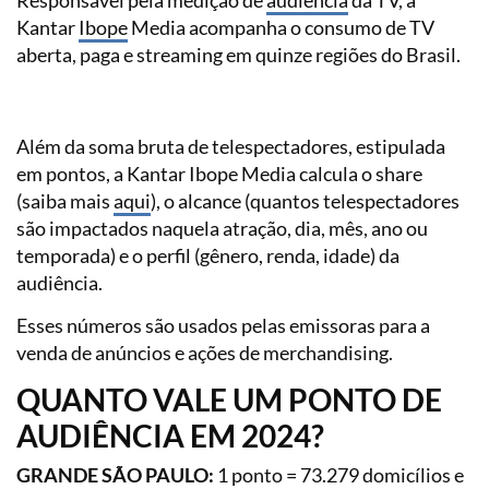
Responsável pela medição de
audiência
da TV, a
Kantar
Ibope
Media acompanha o consumo de TV
aberta, paga e streaming em quinze regiões do Brasil.
Além da soma bruta de telespectadores, estipulada
em pontos, a Kantar Ibope Media calcula o share
(saiba mais
aqui
), o alcance (quantos telespectadores
são impactados naquela atração, dia, mês, ano ou
temporada) e o perfil (gênero, renda, idade) da
audiência.
Esses números são usados pelas emissoras para a
venda de anúncios e ações de merchandising.
QUANTO VALE UM PONTO DE
AUDIÊNCIA EM 2024?
GRANDE SÃO PAULO:
1 ponto = 73.279 domicílios e