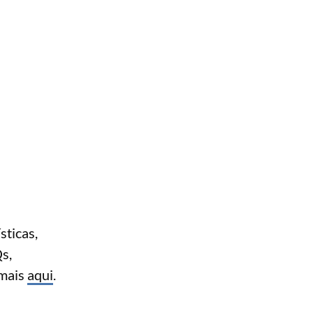
sticas,
Qs,
 mais
aqui
.