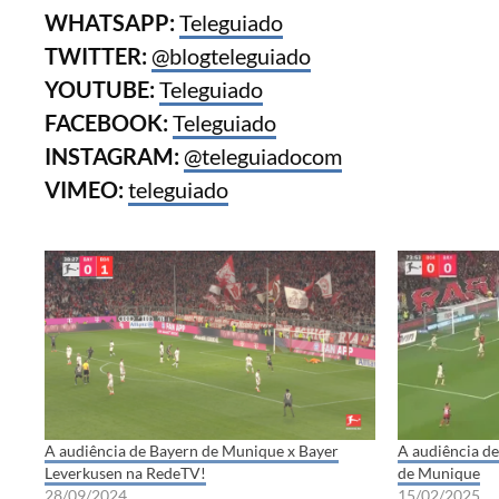
WHATSAPP:
Teleguiado
TWITTER:
@blogteleguiado
YOUTUBE:
Teleguiado
FACEBOOK:
Teleguiado
INSTAGRAM:
@teleguiadocom
VIMEO:
teleguiado
A audiência de Bayern de Munique x Bayer
A audiência de
Leverkusen na RedeTV!
de Munique
28/09/2024
15/02/2025