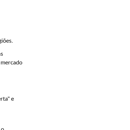
iões.
as
o mercado
rta" e
, o