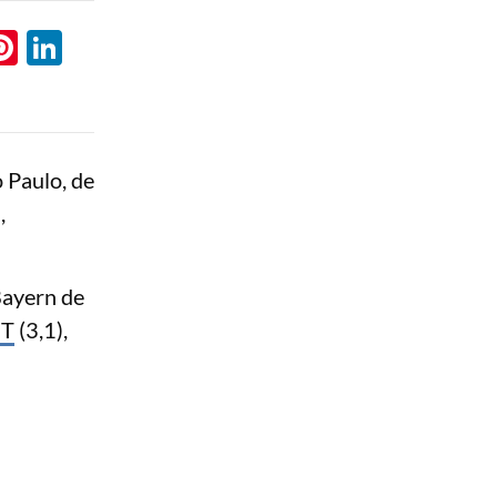
l
hatsApp
Pinterest
LinkedIn
 Paulo, de
,
Bayern de
BT
(3,1),