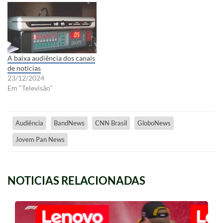
A baixa audiência dos canais
de notícias
23/12/2024
Em "Televisão"
Audiência
BandNews
CNN Brasil
GloboNews
Jovem Pan News
NOTICIAS RELACIONADAS