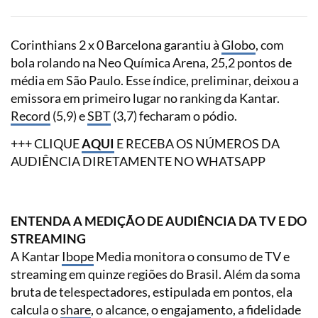
Corinthians 2 x 0 Barcelona garantiu à
Globo
, com
bola rolando na Neo Química Arena, 25,2 pontos de
média em São Paulo. Esse índice, preliminar, deixou a
emissora em primeiro lugar no ranking da Kantar.
Record
(5,9) e
SBT
(3,7) fecharam o pódio.
+++ CLIQUE
AQUI
E RECEBA OS NÚMEROS DA
AUDIÊNCIA DIRETAMENTE NO WHATSAPP
ENTENDA A MEDIÇÃO DE AUDIÊNCIA DA TV E DO
STREAMING
A Kantar
Ibope
Media monitora o consumo de TV e
streaming em quinze regiões do Brasil. Além da soma
bruta de telespectadores, estipulada em pontos, ela
calcula o
share
, o alcance, o engajamento, a fidelidade