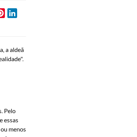
l
hatsApp
Pinterest
LinkedIn
, a aldeã
ealidade".
. Pelo
e essas
s ou menos