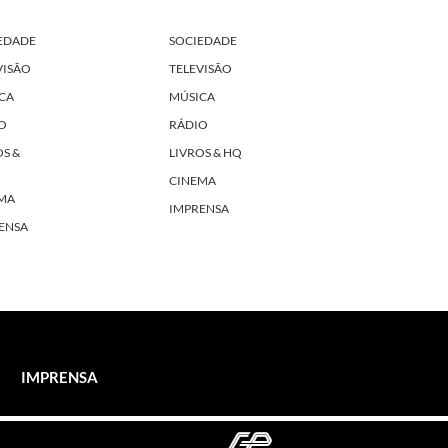
EDADE
SOCIEDADE
VISÃO
TELEVISÃO
CA
MÚSICA
O
RÁDIO
OS &
LIVROS & HQ
CINEMA
MA
IMPRENSA
ENSA
IMPRENSA