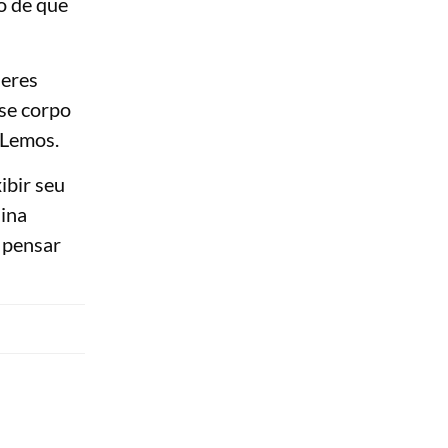
o de que
heres
se corpo
 Lemos.
ibir seu
Nina
 pensar