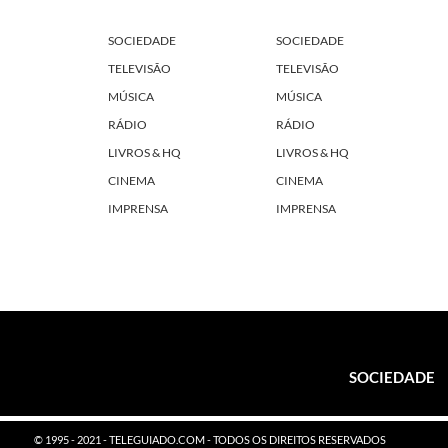
SOCIEDADE
SOCIEDADE
TELEVISÃO
TELEVISÃO
MÚSICA
MÚSICA
RÁDIO
RÁDIO
LIVROS & HQ
LIVROS & HQ
CINEMA
CINEMA
IMPRENSA
IMPRENSA
SOCIEDADE
© 1995 - 2021 - TELEGUIADO.COM - TODOS OS DIREITOS RESERVADOS