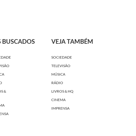
S BUSCADOS
VEJA TAMBÉM
EDADE
SOCIEDADE
VISÃO
TELEVISÃO
CA
MÚSICA
O
RÁDIO
OS &
LIVROS & HQ
CINEMA
MA
IMPRENSA
ENSA