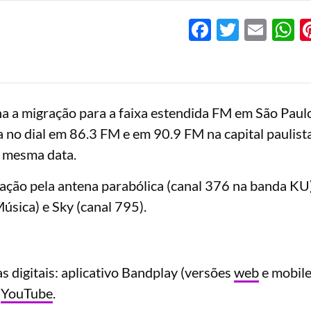
Facebook
Twitter
Emai
W
 a migração para a faixa estendida FM em São Paulo
a no dial em 86.3 FM e em 90.9 FM na capital paulista
 mesma data.
ão pela antena parabólica (canal 376 na banda KU)
úsica) e Sky (canal 795).
 digitais: aplicativo Bandplay (versões
web
e mobile
e
YouTube
.