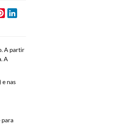
l
hatsApp
Pinterest
LinkedIn
. A partir
. A
 e nas
 para