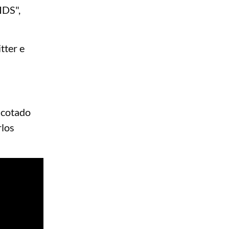
IDS",
tter e
 cotado
rlos