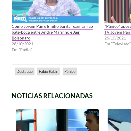
Como Jovem Pan e Emílio Surita reagiram ao
"Pânico" apost
bate-boca entre André Marinho e Jair
TV Jovem Pan
Bolsonaro
26/10/2021
28/10/2021
Em "Televisão"
Em "Rádio"
Destaque
Fabio Rabin
Pânico
NOTICIAS RELACIONADAS