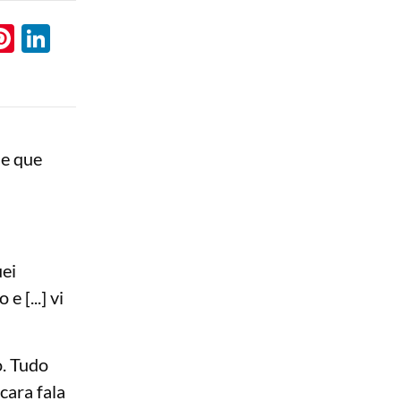
l
hatsApp
Pinterest
LinkedIn
se que
uei
 [...] vi
. Tudo
cara fala