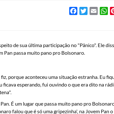
Facebook
Twitter
Emai
W
eito de sua última participação no "Pânico". Ele dis
em Pan passa muito pano pro Bolsonaro.
 fiz, porque aconteceu uma situação estranha. Eu fiq
ficava esperando, fui ouvindo o que era dito na rádio e
ena".
 Pan. É um lugar que passa muito pano pro Bolsonaro
sonaro falou que é só uma gripezinha', na Jovem Pan o 