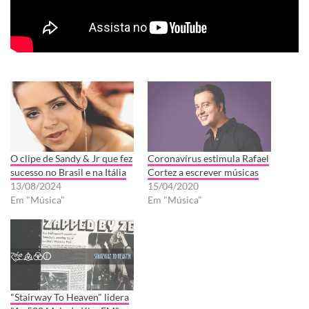
O clipe de Sandy & Jr que fez
Coronavírus estimula Rafael
sucesso no Brasil e na Itália
Cortez a escrever músicas
13/08/2024
15/04/2020
Em "Música"
Em "Música"
"Stairway To Heaven" lidera