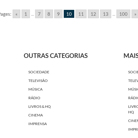
ages:
«
1
...
7
8
9
10
11
12
13
...
100
»
OUTRAS CATEGORIAS
MAI
SOCIEDADE
SOCI
TELEVISÃO
TELE
MÚSICA
MÚSI
RÁDIO
RÁDI
LIVROS & HQ
LIVR
HQ
CINEMA
CINE
IMPRENSA
IMPR