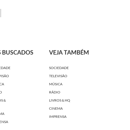
S BUSCADOS
VEJA TAMBÉM
EDADE
SOCIEDADE
VISÃO
TELEVISÃO
CA
MÚSICA
O
RÁDIO
OS &
LIVROS & HQ
CINEMA
MA
IMPRENSA
ENSA