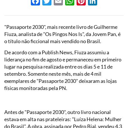
Facebook
Twitter
Email
WhatsApp
Pinterest
LinkedI
"Passaporte 2030", mais recente livro de Guilherme
Fiuza, analista de "Os Pingos Nos Is", da Jovem Pan, é
o título não ficcional mais vendido no Brasil.
De acordo com a Publish News, Fiuza assumiu a
liderança no fim de agosto e permaneceu em primeiro
lugar na pesquisa realizada entre os dias 5 e 11 de
setembro. Somente neste mês, mais de 4 mil
exemplares de "Passaporte 2030" deixaram as lojas
físicas monitoradas pela PN.
Antes de "Passaporte 2030", outro livro nacional
estava em alta nas prateleiras: "Luíza Helena: Mulher
do Brasil". A obra, assinada por Pedro Bial, vendeu 4,3