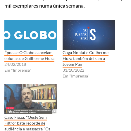
mil exemplares numa única semana.
Época e O Globo cancelam
Guga Noblat e Guilherme
colunas de Guilherme Fiuza
Fiuza também deixam a
24/02/2018
Jovem Pan
Em "Imprensa"
31/10/2022
Em "Imprensa"
Caso Fiuza: "Oeste Sem
Filtro" bate recorde de
audiência e massacra "Os