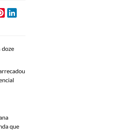
l
hatsApp
Pinterest
LinkedIn
s doze
 arrecadou
encial
mana
enda que